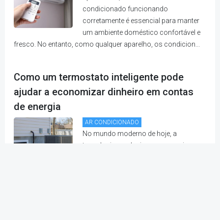
condicionado funcionando
corretamente é essencial para manter
um ambiente doméstico confortável e
fresco. No entanto, como qualquer aparelho, os condicion...
Como um termostato inteligente pode
ajudar a economizar dinheiro em contas
de energia
AR CONDICIONADO
No mundo moderno de hoje, a
tecnologia revolucionou a maneira
como vivemos, e nossas casas não
são exceção. Com o surgimento de
dispositivos inteligentes, os
proprietários agora têm a oportunidade de aprimorar seus
espaç...